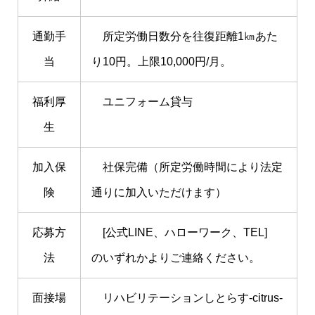
通勤手
所定労働日数分を往復距離1㎞あた
当
り10円。上限10,000円/月。
福利厚
ユニフォーム貸与
生
加入保
社保完備（所定労働時間により法定
険
通りに加入いただけます）
応募方
[公式LINE、ハローワーク、TEL]
法
のいずれかよりご連絡ください。
面接場
リハビリテーションしとらす-citrus-