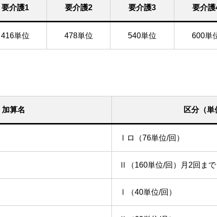
要介護1
要介護2
要介護3
要介護
416単位
478単位
540単位
600単
加算名
区分（単
Ⅰロ（76単位/回）
Ⅱ（160単位/回）月2回まで
Ⅰ（40単位/回）