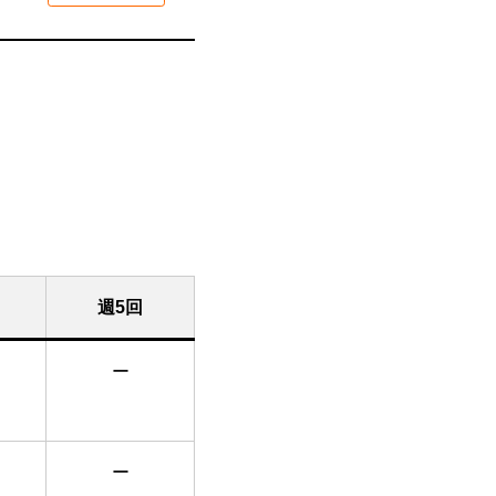
週5回
ー
ー