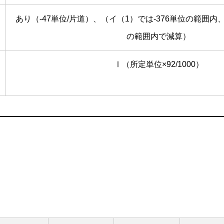
あり（-47単位/片道）、（イ（1）では-376単位の範囲内、
の範囲内で減算）
Ⅰ（所定単位×92/1000）