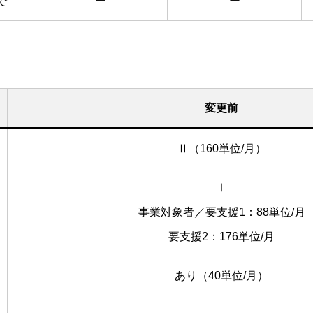
で
ー
ー
変更前
Ⅱ（160単位/月）
Ⅰ
事業対象者／要支援1：88単位/月
要支援2：176単位/月
あり（40単位/月）