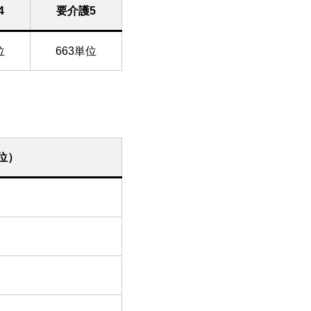
4
要介護5
位
663単位
位）