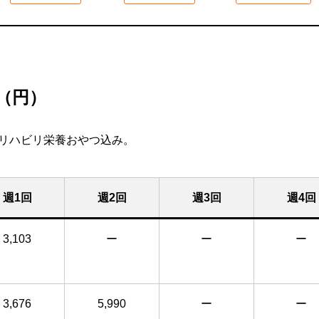
（円）
のリハビリ栄養おやつ込み。
週1回
週2回
週3回
週4回
3,103
ー
ー
ー
3,676
5,990
ー
ー