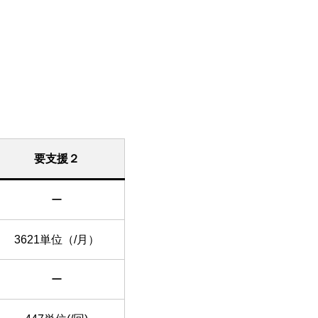
要支援２
ー
3621単位（/月）
ー